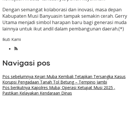
Dengan semangat kolaborasi dan inovasi, masa depan
Kabupaten Musi Banyuasin tampak semakin cerah. Gerry
Utama menjadi simbol harapan baru bagi generasi muda
lainnya untuk ikut andil dalam pembangunan daerah.(*)
Ikuti Kami
Navigasi pos
Pos sebelumnya
Kejari Muba Kembali Tetapkan Tersangka Kasus
Korupsi Pengadaan Tanah Tol Betung – Tempino Jambi
Pos berikutnya
Kapolres Muba; Operasi Ketupat Musi 2025 ,
Pastikan Kelayakan Kendaraan Dinas