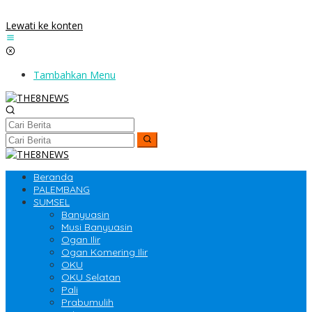
Lewati ke konten
Tambahkan Menu
Beranda
PALEMBANG
SUMSEL
Banyuasin
Musi Banyuasin
Ogan Ilir
Ogan Komering Ilir
OKU
OKU Selatan
Pali
Prabumulih