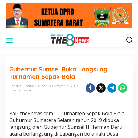
L
e
w
a
t
i
Gubernur Sumsel Buka Langsung
k
e
Turnamen Sepak Bola
k
o
Redaksi The8news
Senin, Oktober 21, 2019
n
Uncategorized
t
e
n
Pali, the8news.com — Turnamen Sepak Bola Piala
Guburnur Sumatera Selatan tahun 2019 dibuka
langsung oleh Gubernur Sumsel H Herman Deru,
acara berlangsung di Lapangan bola kaki Desa