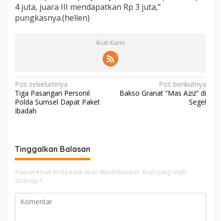
4 juta, juara III mendapatkan Rp 3 juta,”
pungkasnya.(hellen)
Ikuti Kami
N
Pos sebelumnya
Pos berikutnya
Tiga Pasangan Personil
Bakso Granat “Mas Aziz” di
a
Polda Sumsel Dapat Paket
Segel
v
Ibadah
i
g
Tinggalkan Balasan
a
s
Alamat email Anda tidak akan dipublikasikan.
Ruas yang wajib
i
ditandai
*
p
o