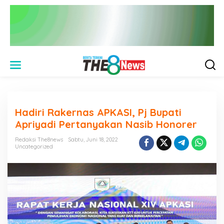
L
e
w
a
t
i
Hadiri Rakernas APKASI, Pj Bupati
k
e
Apriyadi Pertanyakan Nasib Honorer
k
o
Redaksi The8news
Sabtu, Juni 18, 2022
n
Uncategorized
t
e
n