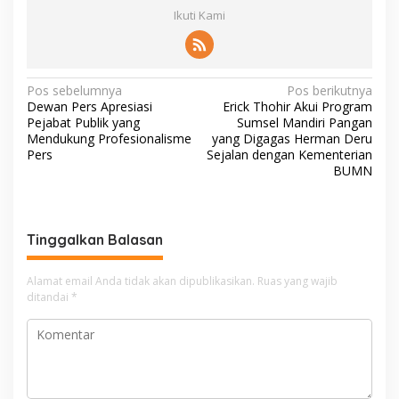
Ikuti Kami
N
Pos sebelumnya
Pos berikutnya
Dewan Pers Apresiasi
Erick Thohir Akui Program
a
Pejabat Publik yang
Sumsel Mandiri Pangan
v
Mendukung Profesionalisme
yang Digagas Herman Deru
Pers
Sejalan dengan Kementerian
i
BUMN
g
a
s
Tinggalkan Balasan
i
Alamat email Anda tidak akan dipublikasikan.
Ruas yang wajib
p
ditandai
*
o
s