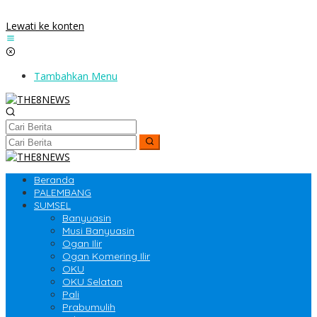
Lewati ke konten
Tambahkan Menu
Beranda
PALEMBANG
SUMSEL
Banyuasin
Musi Banyuasin
Ogan Ilir
Ogan Komering Ilir
OKU
OKU Selatan
Pali
Prabumulih