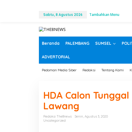
L
Tambahkan Menu
e
Sabtu, 8 Agustus 2026
w
a
t
i
k
Beranda
PALEMBANG
SUMSEL
POLI
e
k
ADVERTORIAL
o
n
t
Pedoman Media Siber
Redaksi
Tentang Kami
K
e
n
HDA Calon Tunggal
Lawang
Redaksi The8news
Senin, Agustus 3, 2020
Uncategorized