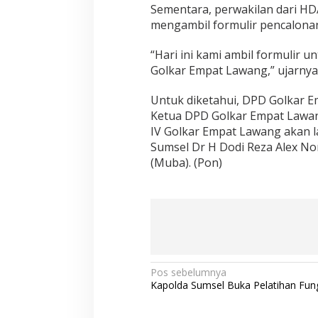
Sementara, perwakilan dari H
mengambil formulir pencalona
“Hari ini kami ambil formulir 
Golkar Empat Lawang,” ujarnya
Untuk diketahui, DPD Golkar 
Ketua DPD Golkar Empat Lawang
IV Golkar Empat Lawang akan l
Sumsel Dr H Dodi Reza Alex No
(Muba). (Pon)
N
Pos sebelumnya
Kapolda Sumsel Buka Pelatihan Fung
a
v