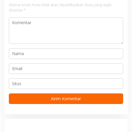
i
Alamat email Anda tidak akan dipublikasikan.
Ruas yang wajib
ditandai
*
p
o
s