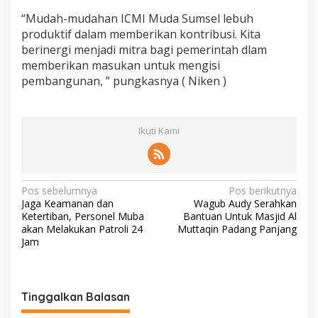
“Mudah-mudahan ICMI Muda Sumsel lebuh
produktif dalam memberikan kontribusi. Kita
berinergi menjadi mitra bagi pemerintah dlam
memberikan masukan untuk mengisi
pembangunan, ” pungkasnya ( Niken )
Ikuti Kami
N
Pos sebelumnya
Pos berikutnya
Jaga Keamanan dan
Wagub Audy Serahkan
a
Ketertiban, Personel Muba
Bantuan Untuk Masjid Al
v
akan Melakukan Patroli 24
Muttaqin Padang Panjang
Jam
i
g
a
Tinggalkan Balasan
s