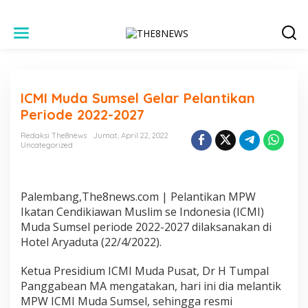
L
e
w
a
t
i
ICMI Muda Sumsel Gelar Pelantikan
k
e
Periode 2022-2027
k
o
Redaksi The8news
Jumat, April 22, 2022
n
Uncategorized
t
e
n
Palembang,The8news.com | Pelantikan MPW
Ikatan Cendikiawan Muslim se Indonesia (ICMI)
Muda Sumsel periode 2022-2027 dilaksanakan di
Hotel Aryaduta (22/4/2022).
Ketua Presidium ICMI Muda Pusat, Dr H Tumpal
Panggabean MA mengatakan, hari ini dia melantik
MPW ICMI Muda Sumsel, sehingga resmi