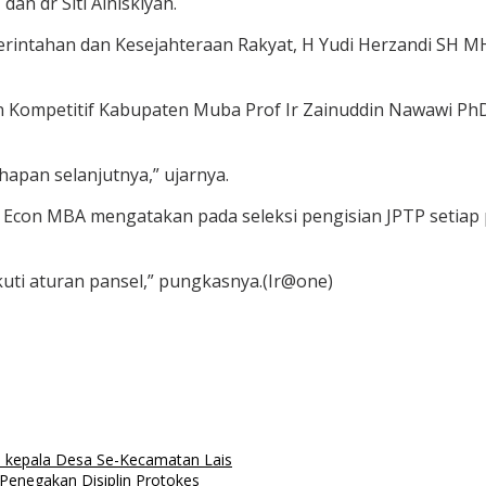
an dr Siti Alniskiyah.
intahan dan Kesejahteraan Rakyat, H Yudi Herzandi SH MH, 
n Kompetitif Kabupaten Muba Prof Ir Zainuddin Nawawi PhD
hapan selanjutnya,” ujarnya.
c Econ MBA mengatakan pada seleksi pengisian JPTP setiap
uti aturan pansel,” pungkasnya.(Ir@one)
kepala Desa Se-Kecamatan Lais
negakan Disiplin Protokes