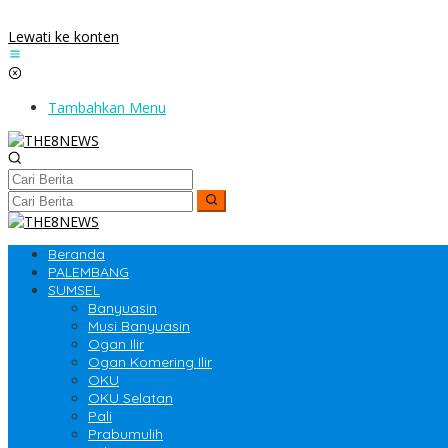
Lewati ke konten
Tambahkan Menu
Beranda
PALEMBANG
SUMSEL
Banyuasin
Musi Banyuasin
Ogan Ilir
Ogan Komering Ilir
OKU
OKU Selatan
Pali
Prabumulih