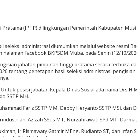
inggi Pratama (JPTP) dilingkungan Pemerintah Kabupaten 
 seleksi administrasi diumumkan melalui website resmi
n halaman Facebook BKPSDM Muba, pada Senin (12/10/202
engisian jabatan pimpinan tinggi pratama secara terbuka 
0 tentang penetapan hasil seleksi administrasi pengisian 
nya.
si. Untuk posisi jabatan Kepala Dinas Sosial ada nama Drs
ando SSTP MH.
uhammad Fariz SSTP MM, Debby Heryanto SSTP MSi, dan Drs
industrian, Azizah SSos MT, Nurzahrawati SPd MT, Darmad
iman, Ir Rismawaty Gatmir MEng, Rudianto ST, dan Irfan S