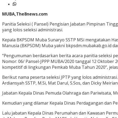
MUBA,The8news.com
Panitia Seleksi ( Pansel) Pengisian Jabatan Pimpinan T
yang lolos seleksi administrasi.
Kepala BKPSDM Muba Sunaryo SSTP MSi mengatakan Hasil
Manusia (BKPSDM) Muba yakni bkpsdm.mubakab.go.id da
“Pengumuman berdasarkan berita acara panitia seleksi p
Nomor: 06/ Pansel-JPPP MUBA/2020 tanggal 12 Oktober 202
kompetitif di lingkungan Pemkab Muba Tahun 2020”, jelas
Berikut nama peserta seleksi JPTP yang lolos administra
Ardiansyah SSTP, M.Si, Mat Darul, S.Sos, dan Dicky Meiri
Jabatan Kepala Dinas Pemuda Olahraga dan Pariwisata, M
Kemudian yang dilamar Kepala Dinas Perdagangan dan Per
Lalu jabatan Kepala Dinas Perumahan dan Kawasan Permuk