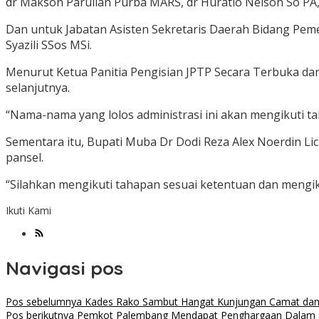
dr Makson Parulian Purba MARS, dr Huratio Nelson So PA, d
Dan untuk Jabatan Asisten Sekretaris Daerah Bidang Pemer
Syazili SSos MSi.
Menurut Ketua Panitia Pengisian JPTP Secara Terbuka da
selanjutnya.
“Nama-nama yang lolos administrasi ini akan mengikuti ta
Sementara itu, Bupati Muba Dr Dodi Reza Alex Noerdin Li
pansel.
“Silahkan mengikuti tahapan sesuai ketentuan dan mengik
Ikuti Kami
Navigasi pos
Pos sebelumnya
Kades Rako Sambut Hangat Kunjungan Camat dan 
Pos berikutnya
Pemkot Palembang Mendapat Penghargaan Dalam Pe