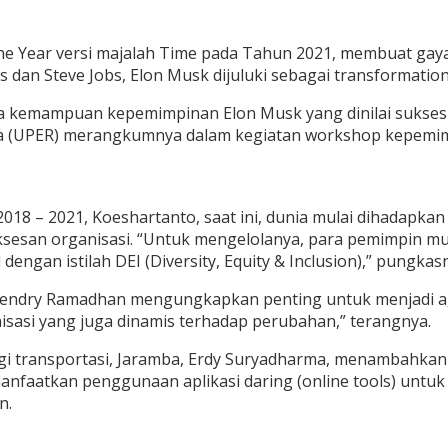
he Year versi majalah Time pada Tahun 2021, membuat gay
dan Steve Jobs, Elon Musk dijuluki sebagai transformationa
ga kemampuan kepemimpinan Elon Musk yang dinilai sukses
mina (UPER) merangkumnya dalam kegiatan workshop kepemi
2018 – 2021, Koeshartanto, saat ini, dunia mulai dihadapk
uksesan organisasi. “Untuk mengelolanya, para pemimpin 
 dengan istilah DEI (Diversity, Equity & Inclusion),” pungkas
Hendry Ramadhan mengungkapkan penting untuk menjadi agil
sasi yang juga dinamis terhadap perubahan,” terangnya.
logi transportasi, Jaramba, Erdy Suryadharma, menambahka
faatkan penggunaan aplikasi daring (online tools) untuk m
n.