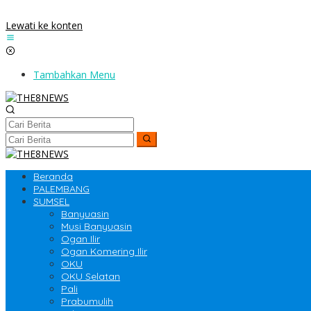
Lewati ke konten
Tambahkan Menu
Beranda
PALEMBANG
SUMSEL
Banyuasin
Musi Banyuasin
Ogan Ilir
Ogan Komering Ilir
OKU
OKU Selatan
Pali
Prabumulih