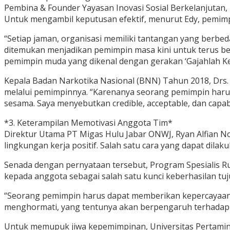
Pembina & Founder Yayasan Inovasi Sosial Berkelanjutan, 
Untuk mengambil keputusan efektif, menurut Edy, pemim
“Setiap jaman, organisasi memiliki tantangan yang berbe
ditemukan menjadikan pemimpin masa kini untuk terus be
pemimpin muda yang dikenal dengan gerakan ‘Gajahlah Ke
Kepala Badan Narkotika Nasional (BNN) Tahun 2018, Drs
melalui pemimpinnya. “Karenanya seorang pemimpin harus 
sesama. Saya menyebutkan credible, acceptable, dan capabl
*3. Keterampilan Memotivasi Anggota Tim*
Direktur Utama PT Migas Hulu Jabar ONWJ, Ryan Alfian 
lingkungan kerja positif. Salah satu cara yang dapat di
Senada dengan pernyataan tersebut, Program Spesialis 
kepada anggota sebagai salah satu kunci keberhasilan tuj
“Seorang pemimpin harus dapat memberikan kepercayaan d
menghormati, yang tentunya akan berpengaruh terhadap b
Untuk memupuk jiwa kepemimpinan, Universitas Pertamina