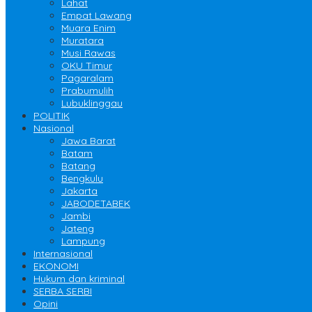
Lahat
Empat Lawang
Muara Enim
Muratara
Musi Rawas
OKU Timur
Pagaralam
Prabumulih
Lubuklinggau
POLITIK
Nasional
Jawa Barat
Batam
Batang
Bengkulu
Jakarta
JABODETABEK
Jambi
Jateng
Lampung
Internasional
EKONOMI
Hukum dan kriminal
SERBA SERBI
Opini