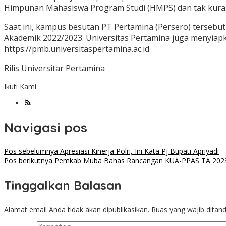
Himpunan Mahasiswa Program Studi (HMPS) dan tak kuran
Saat ini, kampus besutan PT Pertamina (Persero) tersebu
Akademik 2022/2023. Universitas Pertamina juga menyiapka
https://pmb.universitaspertamina.ac.id.
Rilis Universitar Pertamina
Ikuti Kami
Navigasi pos
Pos sebelumnya
Apresiasi Kinerja Polri, Ini Kata Pj Bupati Apriyadi
Pos berikutnya
Pemkab Muba Bahas Rancangan KUA-PPAS TA 202
Tinggalkan Balasan
Alamat email Anda tidak akan dipublikasikan.
Ruas yang wajib ditan