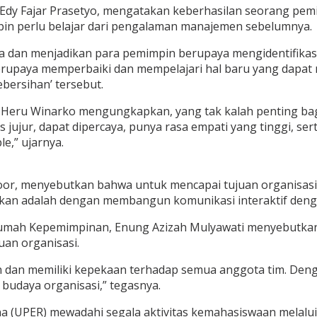
Edy Fajar Prasetyo, mengatakan keberhasilan seorang pemim
pin perlu belajar dari pengalaman manajemen sebelumnya.
da dan menjadikan para pemimpin berupaya mengidentifikas
rupaya memperbaiki dan mempelajari hal baru yang dapat m
bersihan’ tersebut.
. Heru Winarko mengungkapkan, yang tak kalah penting ba
jujur, dapat dipercaya, punya rasa empati yang tinggi, s
e,” ujarnya.
Noor, menyebutkan bahwa untuk mencapai tujuan organisas
lakukan adalah dengan membangun komunikasi interaktif den
Rumah Kepemimpinan, Enung Azizah Mulyawati menyebutkan 
uan organisasi.
an memiliki kepekaan terhadap semua anggota tim. Dengan
udaya organisasi,” tegasnya.
 (UPER) mewadahi segala aktivitas kemahasiswaan melalui