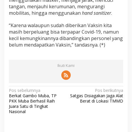
menggunakan masker, menjaga jarak, mencuci
tangan, menjauhi kerumunan, mengurangi
mobilitas, hingga menggunakan
hand sanitizer
.
“Karena walaupun sudah diberikan Vaksin kita
masih berpeluang bisa terpapar Covid-19, namun
kecil kemungkinannya dibandingkan personel yang
belum mendapatkan Vaksin,” tandasnya. (*)
Ikuti Kami
N
Pos sebelumnya
Pos berikutnya
Berkat Gambo Muba, TP
Satgas Disiagakan Jaga Alat
a
PKK Muba Berhasil Raih
Berat di Lokasi TMMD
v
Juara Satu di Tingkat
Nasional
i
g