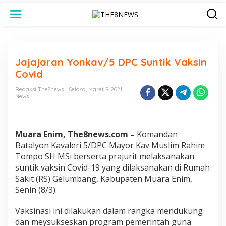
L
e
w
a
t
i
Jajajaran Yonkav/5 DPC Suntik Vaksin
k
e
Covid
k
o
Redaksi The8news
Selasa, Maret 9, 2021
n
News
t
e
n
Muara Enim, The8news.com –
Komandan
Batalyon Kavaleri 5/DPC Mayor Kav Muslim Rahim
Tompo SH MSi berserta prajurit melaksanakan
suntik vaksin Covid-19 yang dilaksanakan di Rumah
Sakit (RS) Gelumbang, Kabupaten Muara Enim,
Senin (8/3).
Vaksinasi ini dilakukan dalam rangka mendukung
dan meysukseskan program pemerintah guna