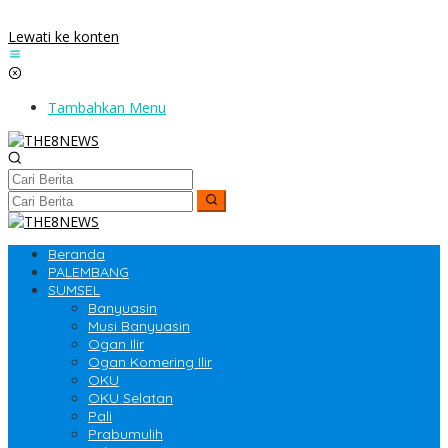
Lewati ke konten
Tambahkan Menu
Beranda
PALEMBANG
SUMSEL
Banyuasin
Musi Banyuasin
Ogan Ilir
Ogan Komering Ilir
OKU
OKU Selatan
Pali
Prabumulih