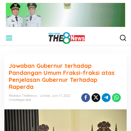
L
e
w
a
t
i
Jawaban Gubernur terhadap
k
e
Pandangan Umum Fraksi-fraksi atas
k
Penjelasan Gubernur Terhadap
o
Raperda
n
t
Redaksi The8news
Jumat, Juni 17, 2022
e
Uncategorized
n