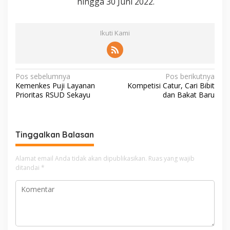
hingga 30 Juni 2022.
Ikuti Kami
N
Pos sebelumnya
Pos berikutnya
Kemenkes Puji Layanan
Kompetisi Catur, Cari Bibit
a
Prioritas RSUD Sekayu
dan Bakat Baru
v
i
g
Tinggalkan Balasan
a
Alamat email Anda tidak akan dipublikasikan.
Ruas yang wajib
s
ditandai
*
i
p
o
s