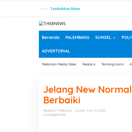
L
Tambahkan Menu
e
w
a
t
i
k
Beranda
PALEMBANG
SUMSEL
POLI
e
k
ADVERTORIAL
o
n
t
Pedoman Media Siber
Redaksi
Tentang Kami
K
e
n
Jelang New Normal
Berbaiki
Redaksi The8news
Jumat, Juni 12, 2020
Uncategorized