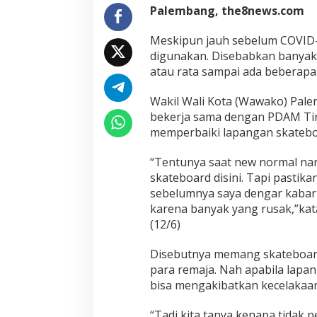
Palembang, the8news.com
Meskipun jauh sebelum COVID-
digunakan. Disebabkan banyak ar
atau rata sampai ada beberapa 
Wakil Wali Kota (Wawako) Pale
bekerja sama dengan PDAM Ti
memperbaiki lapangan skatebo
“Tentunya saat new normal nan
skateboard disini. Tapi pastik
sebelumnya saya dengar kabar 
karena banyak yang rusak,”ka
(12/6)
Disebutnya memang skateboard 
para remaja. Nah apabila lapan
bisa mengakibatkan kecelakaan
“Tadi kita tanya kenapa tidak p