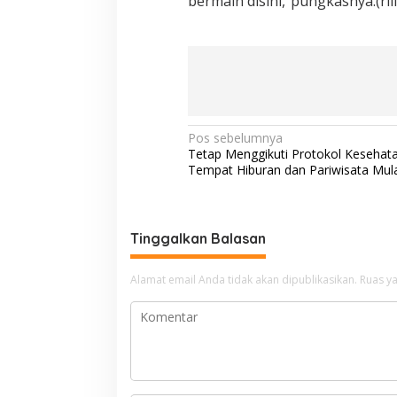
bermain disini,”pungkasnya.(rill
N
Pos sebelumnya
Tetap Menggikuti Protokol Kesehata
a
Tempat Hiburan dan Pariwisata Mula
v
i
g
Tinggalkan Balasan
a
Alamat email Anda tidak akan dipublikasikan.
Ruas ya
s
i
p
o
s