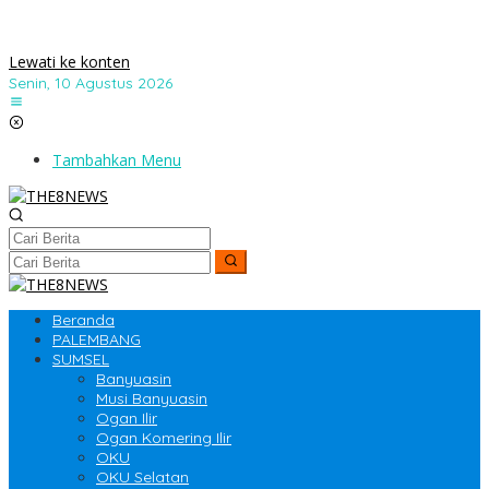
Lewati ke konten
Senin, 10 Agustus 2026
Tambahkan Menu
Beranda
PALEMBANG
SUMSEL
Banyuasin
Musi Banyuasin
Ogan Ilir
Ogan Komering Ilir
OKU
OKU Selatan