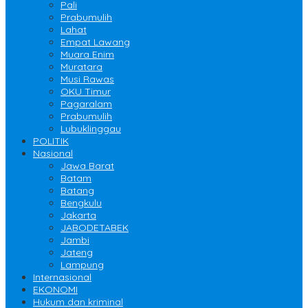
Pali
Prabumulih
Lahat
Empat Lawang
Muara Enim
Muratara
Musi Rawas
OKU Timur
Pagaralam
Prabumulih
Lubuklinggau
POLITIK
Nasional
Jawa Barat
Batam
Batang
Bengkulu
Jakarta
JABODETABEK
Jambi
Jateng
Lampung
Internasional
EKONOMI
Hukum dan kriminal