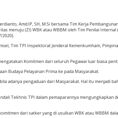
dianto, Amd.IP, SH, M.Si bersama Tim Kerja Pembangunan Z
s menuju (ZI) WBK atau WBBM oleh Tim Penilai Internal (
/2020).
sel, Tim TPI Inspektorat Jenderal Kemenkumham, Pimpinan
 mengatakan Komitmen dari seluruh Pegawai luar biasa 
naan Budaya Pelayanan Prima ke pada Masyarakat.
abila adanya pengaduan dari Masyarakat. Hal itu menjadi b
ngendali Tekhnis TPI dalam pemaparannya mengungkapkan 
a komitmen dari satker yang di usulkan WBK atau WBBM da