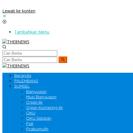
Lewati ke konten
Tambahkan Menu
Beranda
PALEMBANG
SUMSEL
Banyuasin
Musi Banyuasin
Ogan Ilir
Ogan Komering Ilir
OKU
OKU Selatan
Pali
Prabumulih