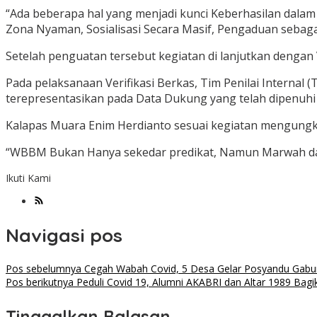
“Ada beberapa hal yang menjadi kunci Keberhasilan dala
Zona Nyaman, Sosialisasi Secara Masif, Pengaduan sebag
Setelah penguatan tersebut kegiatan di lanjutkan dengan 
Pada pelaksanaan Verifikasi Berkas, Tim Penilai Intern
terepresentasikan pada Data Dukung yang telah dipenuhi
Kalapas Muara Enim Herdianto sesuai kegiatan mengung
“WBBM Bukan Hanya sekedar predikat, Namun Marwah dal
Ikuti Kami
Navigasi pos
Pos sebelumnya
Cegah Wabah Covid, 5 Desa Gelar Posyandu Gab
Pos berikutnya
Peduli Covid 19, Alumni AKABRI dan Altar 1989 Bag
Tinggalkan Balasan