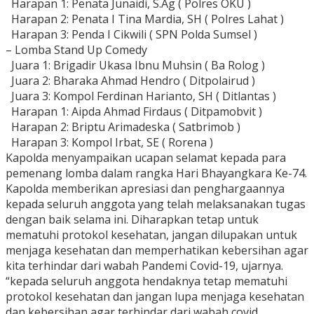
Harapan 1: Penata Junaidi, S.Ag ( Polres OKU )
Harapan 2: Penata I Tina Mardia, SH ( Polres Lahat )
Harapan 3: Penda I Cikwili ( SPN Polda Sumsel )
– Lomba Stand Up Comedy
Juara 1: Brigadir Ukasa Ibnu Muhsin ( Ba Rolog )
Juara 2: Bharaka Ahmad Hendro ( Ditpolairud )
Juara 3: Kompol Ferdinan Harianto, SH ( Ditlantas )
Harapan 1: Aipda Ahmad Firdaus ( Ditpamobvit )
Harapan 2: Briptu Arimadeska ( Satbrimob )
Harapan 3: Kompol Irbat, SE ( Rorena )
Kapolda menyampaikan ucapan selamat kepada para
pemenang lomba dalam rangka Hari Bhayangkara Ke-74.
Kapolda memberikan apresiasi dan penghargaannya
kepada seluruh anggota yang telah melaksanakan tugas
dengan baik selama ini. Diharapkan tetap untuk
mematuhi protokol kesehatan, jangan dilupakan untuk
menjaga kesehatan dan memperhatikan kebersihan agar
kita terhindar dari wabah Pandemi Covid-19, ujarnya.
“kepada seluruh anggota hendaknya tetap mematuhi
protokol kesehatan dan jangan lupa menjaga kesehatan
dan kebersihan agar terhindar dari wabah covid