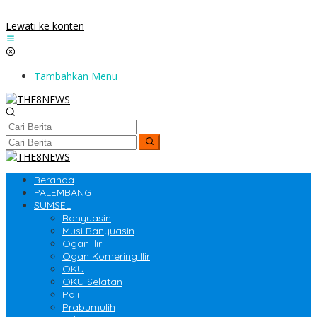
Lewati ke konten
Tambahkan Menu
Beranda
PALEMBANG
SUMSEL
Banyuasin
Musi Banyuasin
Ogan Ilir
Ogan Komering Ilir
OKU
OKU Selatan
Pali
Prabumulih