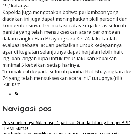
19,”katanya.
Kapolda juga mengatakan bahwa perlombaan yang
diadakan ini juga dapat meningkatkan skill personil dan
kompentensinya. Terimakasih atas kerja keras seluruh
panitia yang telah mensukseskan acara perlombaan
dalam rangka Hari Bhayangkara Ke-74, lakukanlah
evaluasi sebagai acuan perbaikan untuk kedepannya
agar di kegiatan selanjutnya dapat berjalan lebih baik
lagi dan jangan lupa untuk terus lakukan kebaikan
minimal 5 kebaikan setiap harinya.
“terimakasih kepada seluruh panitia Hut Bhayangkara ke
74 yang telah mensukseskan acara ini,” tutupnya.(rill)
Ikuti Kami
Navigasi pos
Pos sebelumnya
Aklamasi, Dipastikan Gianda Tifanny Pimpin BPD
HIPMI Sumsel
Pos berikutnya
Pemilihan Balontum BPD Hipmi di Duga Tidak