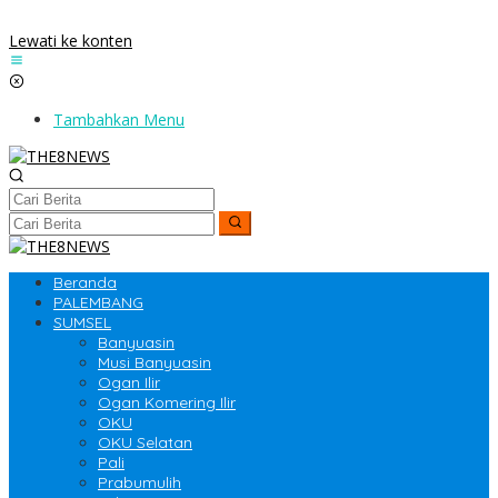
Lewati ke konten
Tambahkan Menu
Beranda
PALEMBANG
SUMSEL
Banyuasin
Musi Banyuasin
Ogan Ilir
Ogan Komering Ilir
OKU
OKU Selatan
Pali
Prabumulih