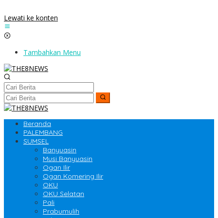
Lewati ke konten
Tambahkan Menu
Beranda
PALEMBANG
SUMSEL
Banyuasin
Musi Banyuasin
Ogan Ilir
Ogan Komering Ilir
OKU
OKU Selatan
Pali
Prabumulih