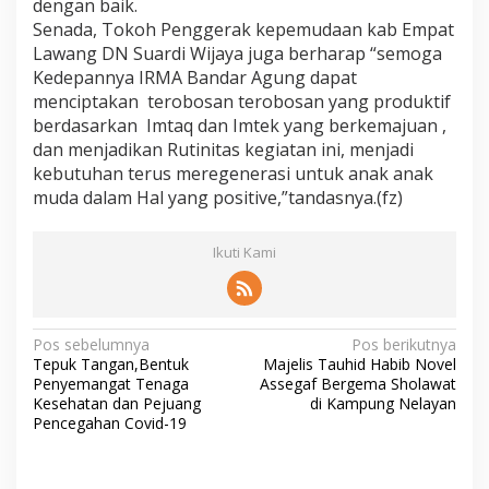
dengan baik.
Senada, Tokoh Penggerak kepemudaan kab Empat
Lawang DN Suardi Wijaya juga berharap “semoga
Kedepannya IRMA Bandar Agung dapat
menciptakan terobosan terobosan yang produktif
berdasarkan Imtaq dan Imtek yang berkemajuan ,
dan menjadikan Rutinitas kegiatan ini, menjadi
kebutuhan terus meregenerasi untuk anak anak
muda dalam Hal yang positive,”tandasnya.(fz)
Ikuti Kami
N
Pos sebelumnya
Pos berikutnya
Tepuk Tangan,Bentuk
Majelis Tauhid Habib Novel
a
Penyemangat Tenaga
Assegaf Bergema Sholawat
v
Kesehatan dan Pejuang
di Kampung Nelayan
Pencegahan Covid-19
i
g