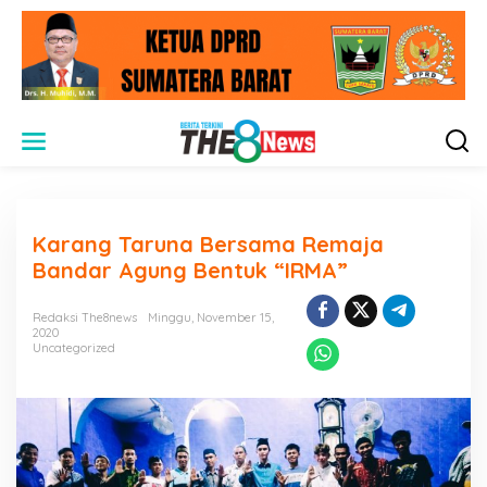
L
e
w
a
t
i
Karang Taruna Bersama Remaja
k
e
Bandar Agung Bentuk “IRMA”
k
o
Redaksi The8news
Minggu, November 15,
n
2020
t
Uncategorized
e
n