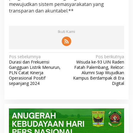
mewujudkan sistem pemasyarakatan yang
transparan dan akuntabel.**
Ikuti Kami
N
Pos sebelumnya
Pos berikutnya
Durasi dan Frekuensi
Wisuda ke-93 UIN Raden
a
Gangguan Listrik Menurun,
Fatah Palembang, Rektor:
v
PLN Catat Kinerja
Alumni Siap Wujudkan
Operasional Positif
Kampus Berdampak di Era
i
sepanjang 2024
Digital
g
a
s
i
p
o