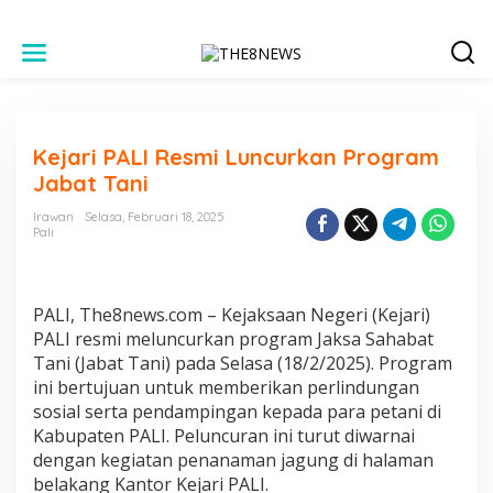
L
e
w
a
t
i
Kejari PALI Resmi Luncurkan Program
k
e
Jabat Tani
k
o
Irawan
Selasa, Februari 18, 2025
n
Pali
t
e
n
PALI, The8news.com – Kejaksaan Negeri (Kejari)
PALI resmi meluncurkan program Jaksa Sahabat
Tani (Jabat Tani) pada Selasa (18/2/2025). Program
ini bertujuan untuk memberikan perlindungan
sosial serta pendampingan kepada para petani di
Kabupaten PALI. Peluncuran ini turut diwarnai
dengan kegiatan penanaman jagung di halaman
belakang Kantor Kejari PALI.