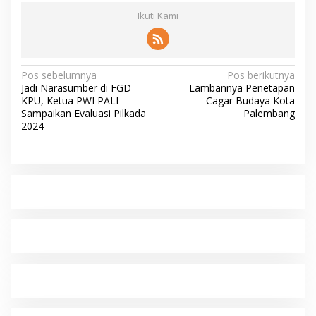
Ikuti Kami
N
Pos sebelumnya
Pos berikutnya
Jadi Narasumber di FGD
Lambannya Penetapan
a
KPU, Ketua PWI PALI
Cagar Budaya Kota
v
Sampaikan Evaluasi Pilkada
Palembang
2024
i
g
a
s
i
p
o
s