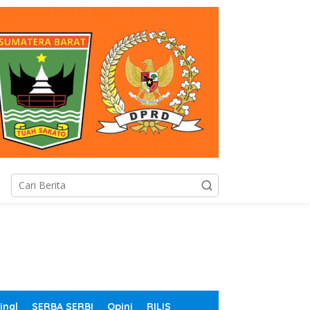
inal
SERBA SERBI
Opini
RILIS