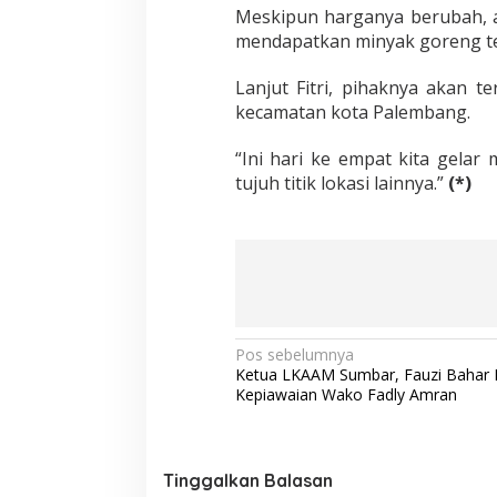
Meskipun harganya berubah, a
mendapatkan minyak goreng te
Lanjut Fitri, pihaknya akan 
kecamatan kota Palembang.
“Ini hari ke empat kita gela
tujuh titik lokasi lainnya.”
(*)
N
Pos sebelumnya
Ketua LKAAM Sumbar, Fauzi Bahar P
a
Kepiawaian Wako Fadly Amran
v
i
g
Tinggalkan Balasan