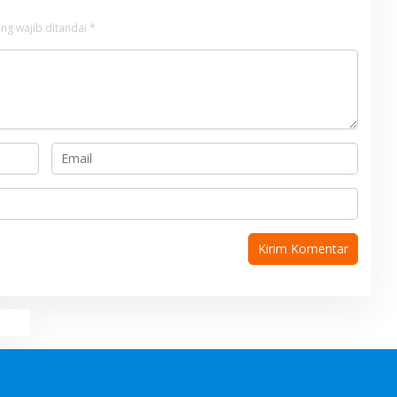
ng wajib ditandai
*