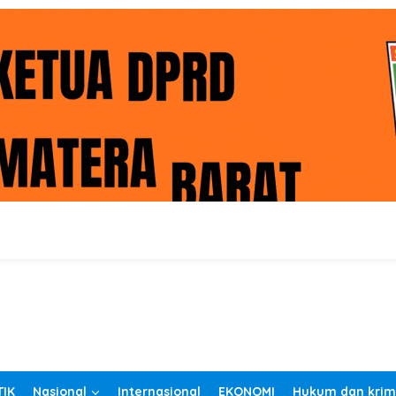
TIK
Nasional
Internasional
EKONOMI
Hukum dan krim