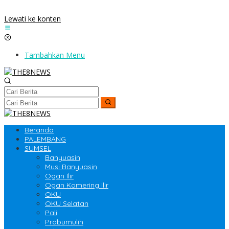
Lewati ke konten
Tambahkan Menu
Beranda
PALEMBANG
SUMSEL
Banyuasin
Musi Banyuasin
Ogan Ilir
Ogan Komering Ilir
OKU
OKU Selatan
Pali
Prabumulih