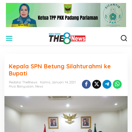
L
e
w
a
t
i
Kepala SPN Betung Silahturahmi ke
k
e
Bupati
k
o
Redaksi The8news
Kamis, Januari 14, 2021
n
Musi Banyuasin
,
News
t
e
n