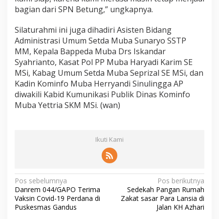
bagian dari SPN Betung,” ungkapnya.
Silaturahmi ini juga dihadiri Asisten Bidang
Administrasi Umum Setda Muba Sunaryo SSTP
MM, Kepala Bappeda Muba Drs Iskandar
Syahrianto, Kasat Pol PP Muba Haryadi Karim SE
MSi, Kabag Umum Setda Muba Seprizal SE MSi, dan
Kadin Kominfo Muba Herryandi Sinulingga AP
diwakili Kabid Kumunikasi Publik Dinas Kominfo
Muba Yettria SKM MSi. (wan)
Ikuti Kami
N
Pos sebelumnya
Pos berikutnya
Danrem 044/GAPO Terima
Sedekah Pangan Rumah
a
Vaksin Covid-19 Perdana di
Zakat sasar Para Lansia di
v
Puskesmas Gandus
Jalan KH Azhari