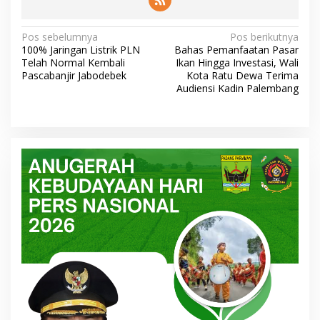
N
Pos sebelumnya
Pos berikutnya
100% Jaringan Listrik PLN
Bahas Pemanfaatan Pasar
a
Telah Normal Kembali
Ikan Hingga Investasi, Wali
v
Pascabanjir Jabodebek
Kota Ratu Dewa Terima
Audiensi Kadin Palembang
i
g
a
s
i
p
o
s