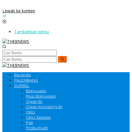
Lewati ke konten
Tambahkan Menu
Beranda
PALEMBANG
SUMSEL
Banyuasin
Musi Banyuasin
Ogan Ilir
Ogan Komering Ilir
OKU
OKU Selatan
Pali
Prabumulih