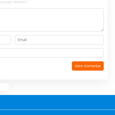
ng wajib ditandai
*