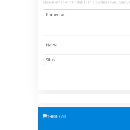
Alamat email Anda tidak akan dipublikasikan.
Ruas ya
s
i
p
o
s