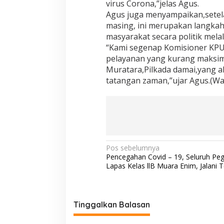
virus Corona,”jelas Agus.
Agus juga menyampaikan,setel
masing, ini merupakan langka
masyarakat secara politik mela
“Kami segenap Komisioner KPU
pelayanan yang kurang maksim
Muratara,Pilkada damai,yang 
tatangan zaman,”ujar Agus.(Wa
N
Pos sebelumnya
Pencegahan Covid – 19, Seluruh Pe
a
Lapas Kelas llB Muara Enim, Jalani 
v
i
g
Tinggalkan Balasan
a