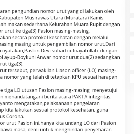
laran pengundian nomor urut yang di lakukan oleh
Kabupaten Musirawas Utara (Muratara) Kamis
umah makan sederhana Kelurahan Muara Rupit dengan
urut ke tiga(3) Paslon masing-masing.
nakan secara protokol kesehatan dengan melalui
 masing masing untuk pengambilan nomor urut,Dari
i nyatakan,Paslon Devi suhartoi-Inayatullah dengan
opi ayup-Boykuni Anwar nomor urut dua(2) sedangkan
ut tiga(3).
ut tersebut, perwakilan Liason officer (LO) masing-
a nomor yang telah di tetapkan KPU sesuai harapan
ke tiga LO utusan Paslon masing-masing menyetujui
n menandatangani berita acara PAKTA integritas.
iyanto mengatakan,pelaksanaan pengelaran
p kita lakukan sesuai protokol kesehatan, guna
us Corona.
 urut Paslon ini,hanya kita undang LO dari Paslon
mbawa masa, demi untuk menghindari penyebaran