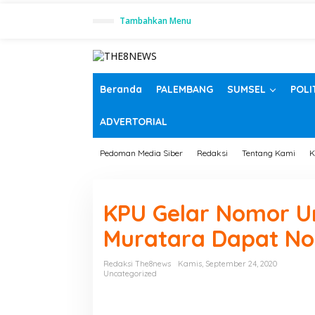
L
Tambahkan Menu
e
w
a
t
i
k
Beranda
PALEMBANG
SUMSEL
POLI
e
k
ADVERTORIAL
o
n
t
Pedoman Media Siber
Redaksi
Tentang Kami
K
e
n
KPU Gelar Nomor Ur
Muratara Dapat No
Redaksi The8news
Kamis, September 24, 2020
Uncategorized