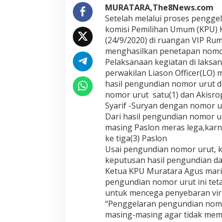
MURATARA,The8News.com
Setelah melalui proses pengge
komisi Pemilihan Umum (KPU) 
(24/9/2020) di ruangan VIP R
menghasilkan penetapan nomor 
Pelaksanaan kegiatan di laksa
perwakilan Liason Officer(LO)
hasil pengundian nomor urut d
nomor urut satu(1) dan Akisr
Syarif -Suryan dengan nomor ur
Dari hasil pengundian nomor ur
masing Paslon meras lega,karn
ke tiga(3) Paslon
Usai pengundian nomor urut, 
keputusan hasil pengundian da
Ketua KPU Muratara Agus mar
pengundian nomor urut ini teta
untuk mencega penyebaran vir
“Penggelaran pengundian nomor
masing-masing agar tidak me