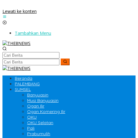
Lewati ke konten
Tambahkan Menu
Beranda
PALEMBANG
SUMSEL
Banyuasin
Musi Banyuasin
Ogan Ilir
Ogan Komering Ilir
OKU
OKU Selatan
Pali
Prabumulih