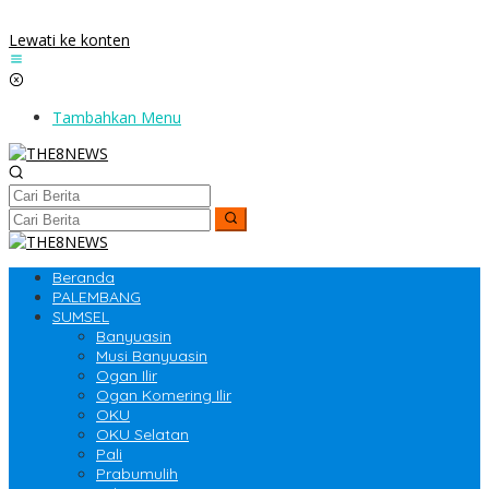
Lewati ke konten
Tambahkan Menu
Beranda
PALEMBANG
SUMSEL
Banyuasin
Musi Banyuasin
Ogan Ilir
Ogan Komering Ilir
OKU
OKU Selatan
Pali
Prabumulih