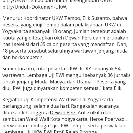
bit.ly/UKW-Tempo dan unduh kelengkapan UKW:
bit.ly/Unduh-Dokumen-UKW.
Menurut Koordinator UKW Tempo, Elik Susanto, bahwa
peserta yang diuji Tempo dalam pelaksanaan UKW di
Yogyakarta sebanyak 18 orang. Jumlah tersebut adalah
kuota yang ditetapkan oleh Dewan Pers dan merupakan
hasil seleksi dari 35 calon peserta yang mendaftar. Dan,
18 peserta tersebut seluruhnya wartawan jenjang muda
dan berkompeten.
Sementara itu, total peserta UKW di DIY sebanyak 54
wartawan. Lembaga Uji PWI menguji sebanyak 36 jurnalis
untuk jenjang Muda, Madya, dan Utama. “Peserta yang
diuji PWI juga dinyatakan kompeten semua,” kata Elik.
Kegiatan Uji Kompetensi Wartawan di Yogyakarta
berlangsung selama dua hari. Rangakaian acaranya
dibuka oleh anggota
Dewan Pers
Arif Zulkifli dan
sambutan Wakil Wali Kota Yogyakarta, Heroe Poerwadi,
perwakilan Lembaga Uji UKW Tempo, serta perwakilan
Lembaga Uji UKW PWI Prof. Rajab Ritonga.