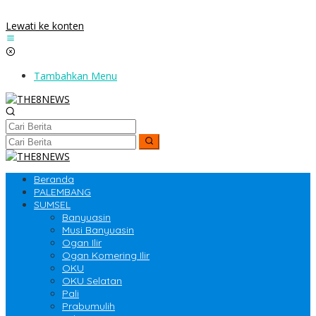
Lewati ke konten
Tambahkan Menu
Beranda
PALEMBANG
SUMSEL
Banyuasin
Musi Banyuasin
Ogan Ilir
Ogan Komering Ilir
OKU
OKU Selatan
Pali
Prabumulih