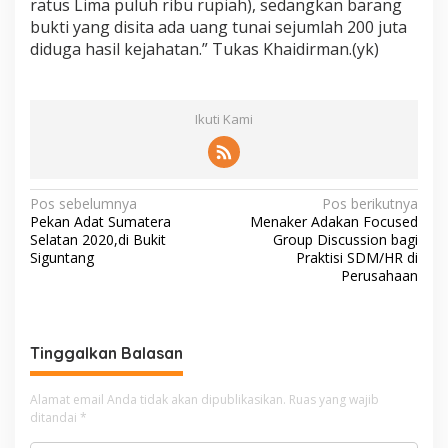
ratus Lima puluh ribu rupiah), sedangkan barang
bukti yang disita ada uang tunai sejumlah 200 juta
diduga hasil kejahatan.” Tukas Khaidirman.(yk)
Ikuti Kami
N
Pos sebelumnya
Pos berikutnya
Pekan Adat Sumatera
Menaker Adakan Focused
a
Selatan 2020,di Bukit
Group Discussion bagi
v
Siguntang
Praktisi SDM/HR di
Perusahaan
i
g
a
Tinggalkan Balasan
s
i
Alamat email Anda tidak akan dipublikasikan.
Ruas yang wajib
ditandai
*
p