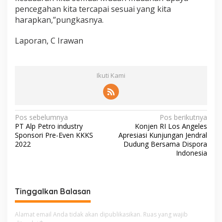
pencegahan kita tercapai sesuai yang kita
harapkan,”pungkasnya.
Laporan, C Irawan
Ikuti Kami
N
Pos sebelumnya
Pos berikutnya
PT Alp Petro industry
Konjen RI Los Angeles
a
Sponsori Pre-Even KKKS
Apresiasi Kunjungan Jendral
v
2022
Dudung Bersama Dispora
Indonesia
i
g
a
Tinggalkan Balasan
s
i
Alamat email Anda tidak akan dipublikasikan.
Ruas yang wajib