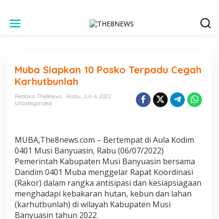
L
e
w
a
t
i
Muba Siapkan 10 Posko Terpadu Cegah
k
e
Karhutbunlah
k
o
Redaksi The8news
Rabu, Juli 6, 2022
n
Uncategorized
t
e
n
MUBA,The8news.com – Bertempat di Aula Kodim
0401 Musi Banyuasin, Rabu (06/07/2022)
Pemerintah Kabupaten Musi Banyuasin bersama
Dandim 0401 Muba menggelar Rapat Koordinasi
(Rakor) dalam rangka antisipasi dan kesiapsiagaan
menghadapi kebakaran hutan, kebun dan lahan
(karhutbunlah) di wilayah Kabupaten Musi
Banyuasin tahun 2022.