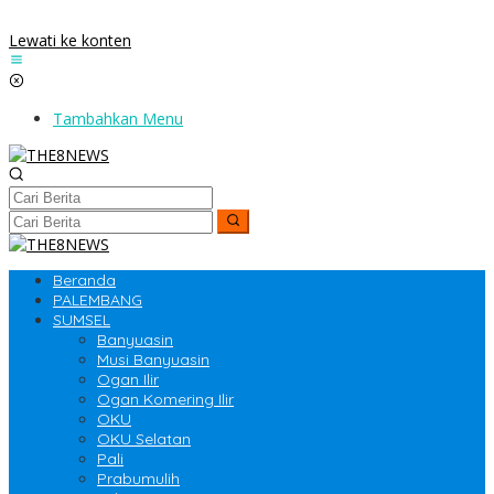
Lewati ke konten
Tambahkan Menu
Beranda
PALEMBANG
SUMSEL
Banyuasin
Musi Banyuasin
Ogan Ilir
Ogan Komering Ilir
OKU
OKU Selatan
Pali
Prabumulih