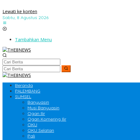
Lewati ke konten
Sabtu, 8 Agustus 2026
Tambahkan Menu
Beranda
PALEMBANG
SUMSEL
Banyuasin
Musi Banyuasin
Ogan Ilir
Ogan Komering Ilir
OKU
OKU Selatan
Pali