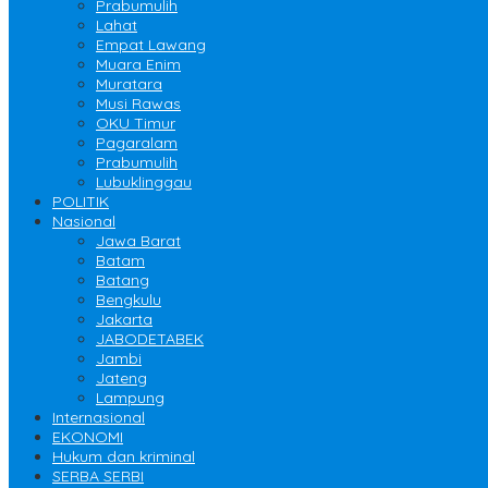
Prabumulih
Lahat
Empat Lawang
Muara Enim
Muratara
Musi Rawas
OKU Timur
Pagaralam
Prabumulih
Lubuklinggau
POLITIK
Nasional
Jawa Barat
Batam
Batang
Bengkulu
Jakarta
JABODETABEK
Jambi
Jateng
Lampung
Internasional
EKONOMI
Hukum dan kriminal
SERBA SERBI