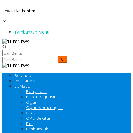
Lewati ke konten
Tambahkan Menu
Beranda
PALEMBANG
SUMSEL
Banyuasin
Musi Banyuasin
Ogan Ilir
Ogan Komering Ilir
OKU
OKU Selatan
Pali
Prabumulih