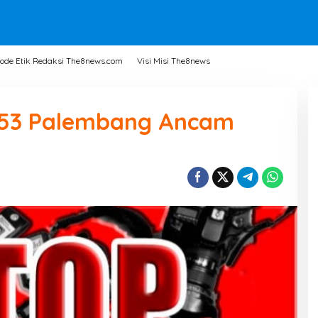
ode Etik Redaksi The8news.com
Visi Misi The8news
53 Palembang Ancam