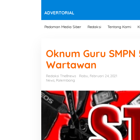
t
e
n
ADVERTORIAL
Pedoman Media Siber
Redaksi
Tentang Kami
K
Oknum Guru SMPN 
Wartawan
Redaksi The8news
Rabu, Februari 24, 2021
News
,
Palembang