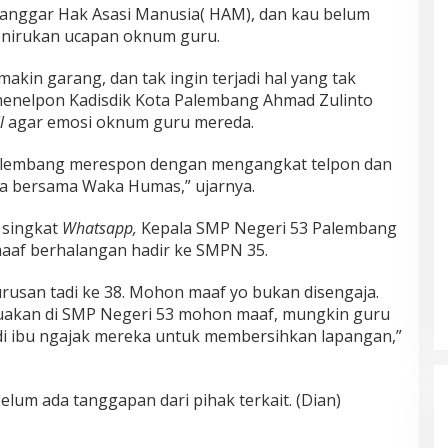
elanggar Hak Asasi Manusia( HAM), dan kau belum
enirukan ucapan oknum guru.
akin garang, dan tak ingin terjadi hal yang tak
menelpon Kadisdik Kota Palembang Ahmad Zulinto
l
agar emosi oknum guru mereda.
 Palembang merespon dengan mengangkat telpon dan
a bersama Waka Humas,” ujarnya.
 singkat
Whatsapp,
Kepala SMP Negeri 53 Palembang
aaf berhalangan hadir ke SMPN 35.
urusan tadi ke 38. Mohon maaf yo bukan disengaja.
dituakan di SMP Negeri 53 mohon maaf, mungkin guru
tadi ibu ngajak mereka untuk membersihkan lapangan,”
elum ada tanggapan dari pihak terkait. (Dian)