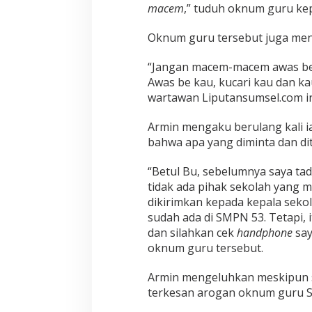
macem
,” tuduh oknum guru k
Oknum guru tersebut juga me
“Jangan macem-macem awas be k
Awas be kau, kucari kau dan k
wartawan Liputansumsel.com in
Armin mengaku berulang kali 
bahwa apa yang diminta dan di
“Betul Bu, sebelumnya saya ta
tidak ada pihak sekolah yang 
dikirimkan kepada kepala seko
sudah ada di SMPN 53. Tetapi, 
dan silahkan cek
handphone
say
oknum guru tersebut.
Armin mengeluhkan meskipun s
terkesan arogan oknum guru S