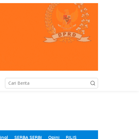
inal
SERBA SERBI
Opini
RILIS