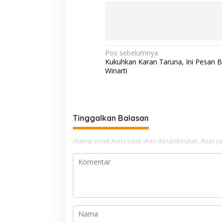
N
Pos sebelumnya
Kukuhkan Karan Taruna, Ini Pesan B
a
Winarti
v
i
g
Tinggalkan Balasan
a
s
Alamat email Anda tidak akan dipublikasikan.
Ruas ya
i
p
o
s