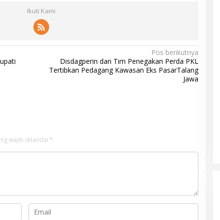
Ikuti Kami
Pos berikutnya
upati
Disdagperin dan Tim Penegakan Perda PKL
Tertibkan Pedagang Kawasan Eks PasarTalang
Jawa
ng wajib ditandai
*