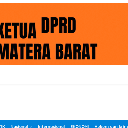
TIK
Nasional
Internasional
EKONOMI
Hukum dan krim