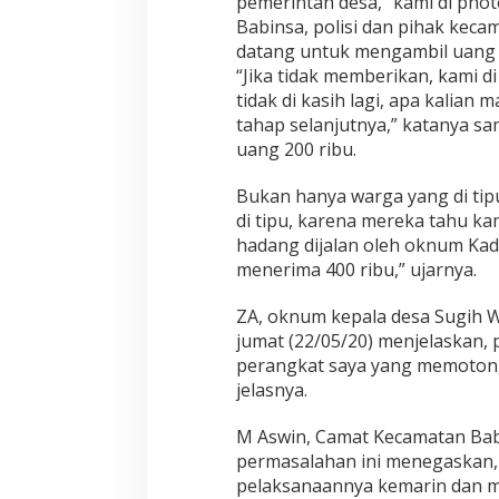
pemerintah desa, “kami di pho
Babinsa, polisi dan pihak kec
datang untuk mengambil uang s
“Jika tidak memberikan, kami 
tidak di kasih lagi, apa kalian
tahap selanjutnya,” katanya s
uang 200 ribu.
Bukan hanya warga yang di tip
di tipu, karena mereka tahu ka
hadang dijalan oleh oknum Kad
menerima 400 ribu,” ujarnya.
ZA, oknum kepala desa Sugih W
jumat (22/05/20) menjelaskan,
perangkat saya yang memotong 
jelasnya.
M Aswin, Camat Kecamatan Baba
permasalahan ini menegaskan,
pelaksanaannya kemarin dan m