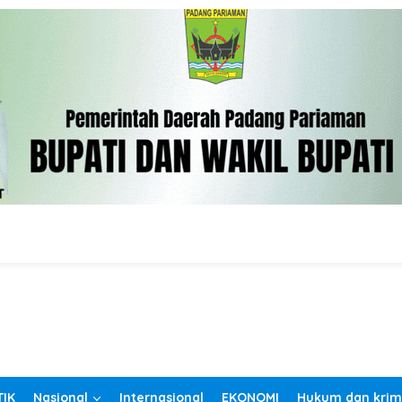
TIK
Nasional
Internasional
EKONOMI
Hukum dan krim