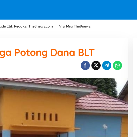
ode Etik Redaksi The8news.com
Visi Misi The8news
ga Potong Dana BLT