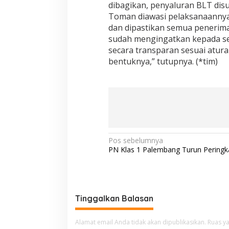
dibagikan, penyaluran BLT di
Toman diawasi pelaksanaannya 
dan dipastikan semua penerima
sudah mengingatkan kepada se
secara transparan sesuai atur
bentuknya,” tutupnya. (*tim)
N
Pos sebelumnya
PN Klas 1 Palembang Turun Peringk
a
v
i
g
Tinggalkan Balasan
a
Alamat email Anda tidak akan dipublikasikan.
Ruas ya
s