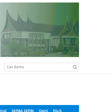
inal
SERBA SERBI
Opini
RILIS