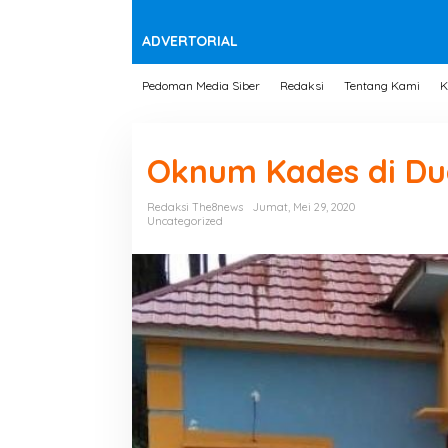
t
e
n
ADVERTORIAL
Pedoman Media Siber
Redaksi
Tentang Kami
K
Oknum Kades di Du
Redaksi The8news
Jumat, Mei 29, 2020
Uncategorized