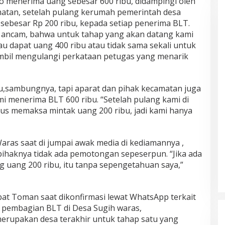
to menerima uang sebesar 600 ribu, didampingi oleh
amatan, setelah pulang kerumah pemerintah desa
ebesar Rp 200 ribu, kepada setiap penerima BLT.
di ancam, bahwa untuk tahap yang akan datang kami
 mau dapat uang 400 ribu atau tidak sama sekali untuk
ambil mengulangi perkataan petugas yang menarik
u,sambungnya, tapi aparat dan pihak kecamatan juga
mi menerima BLT 600 ribu. “Setelah pulang kami di
us memaksa mintak uang 200 ribu, jadi kami hanya
aras saat di jumpai awak media di kediamannya ,
 pihaknya tidak ada pemotongan sepeserpun. “Jika ada
uang 200 ribu, itu tanpa sepengetahuan saya,”
t Toman saat dikonfirmasi lewat WhatsApp terkait
 pembagian BLT di Desa Sugih waras,
erupakan desa terakhir untuk tahap satu yang