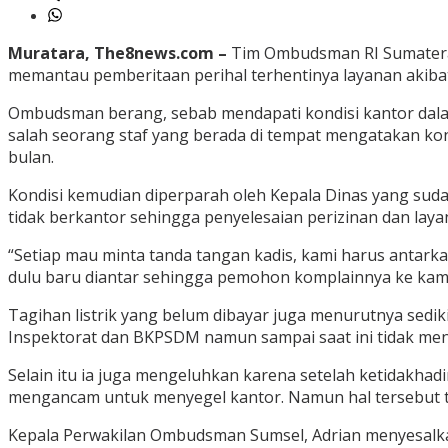
Muratara, The8news.com –
Tim Ombudsman RI Sumatera 
memantau pemberitaan perihal terhentinya layanan akiba
Ombudsman berang, sebab mendapati kondisi kantor dalam 
salah seorang staf yang berada di tempat mengatakan kond
bulan.
Kondisi kemudian diperparah oleh Kepala Dinas yang sudah
tidak berkantor sehingga penyelesaian perizinan dan laya
“Setiap mau minta tanda tangan kadis, kami harus antark
dulu baru diantar sehingga pemohon komplainnya ke kami y
Tagihan listrik yang belum dibayar juga menurutnya sedik
Inspektorat dan BKPSDM namun sampai saat ini tidak me
Selain itu ia juga mengeluhkan karena setelah ketidakhad
mengancam untuk menyegel kantor. Namun hal tersebut te
Kepala Perwakilan Ombudsman Sumsel, Adrian menyesalkan ha