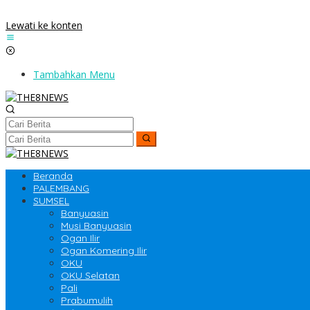
Lewati ke konten
Tambahkan Menu
Beranda
PALEMBANG
SUMSEL
Banyuasin
Musi Banyuasin
Ogan Ilir
Ogan Komering Ilir
OKU
OKU Selatan
Pali
Prabumulih