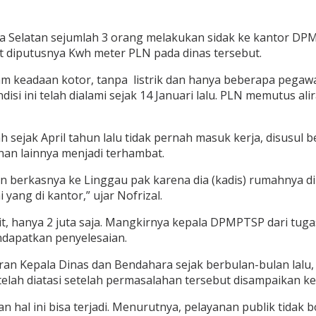
Selatan sejumlah 3 orang melakukan sidak ke kantor DPM
t diputusnya Kwh meter PLN pada dinas tersebut.
keadaan kotor, tanpa listrik dan hanya beberapa pegawai s
isi ini telah dialami sejak 14 Januari lalu. PLN memutus a
 sejak April tahun lalu tidak pernah masuk kerja, disusul 
nan lainnya menjadi terhambat.
an berkasnya ke Linggau pak karena dia (kadis) rumahnya 
ang di kantor,” ujar Nofrizal.
it, hanya 2 juta saja. Mangkirnya kepala DPMPTSP dari tug
ndapatkan penyelesaian.
iran Kepala Dinas dan Bendahara sejak berbulan-bulan lalu
lah diatasi setelah permasalahan tersebut disampaikan k
l ini bisa terjadi. Menurutnya, pelayanan publik tidak bol