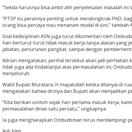
“Sekda harusnya bisa ambil alih penyelesaian masalah in
“PTSP itu perannya penting untuk mendongkrak PAD, bagai
orang bisa percaya mau menanam modal di sini,” tambah A
Soal kedisiplinan ASN juga turut dikomentari oleh Ombud
hari berturut-turut tidak masuk kerja tanpa alasan yang j
jabatan, penurunan pangkat, sampai dengan pemberhent
Adrian mengatakan, perihal tersebut akan jadi perhatia
tidak juga ada tindaklanjut atas permasalahan ini, Omb
menyeluruh.
Wakil Bupati Muratara, H Inayatullah ketika ditanyai di 
mengatakan bahwa dirinya dan Bupati akan menjadikan pen
“Kita berikan contoh sejak hari pertama masuk kerja, kam
permasalahan dinas satu persatu,” ungkapnya.
Ia juga mengharapkan Ombudsman terus mendampingi pem
Ikuti Kami