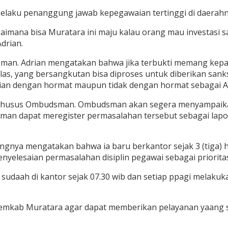
i selaku penanggung jawab kepegawaian tertinggi di daera
mana bisa Muratara ini maju kalau orang mau investasi saj
drian.
sman. Adrian mengatakan bahwa jika terbukti memang kepala
elas, yang bersangkutan bisa diproses untuk diberikan sank
ian dengan hormat maupun tidak dengan hormat sebagai A
n khusus Ombudsman. Ombudsman akan segera menyampaikan 
udsman dapat meregister permasalahan tersebut sebagai la
ruangnya mengatakan bahwa ia baru berkantor sejak 3 (tiga)
yelesaian permasalahan disiplin pegawai sebagai priorita
i sudaah di kantor sejak 07.30 wib dan setiap ppagi melak
kab Muratara agar dapat memberikan pelayanan yaang sem