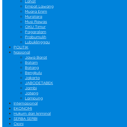
Lahat
Empat Lawang
Muara Enim
Muratara
Musi Rawas
OKU Timur
Pagaralam
Prabumulih
Lubuklinggau
POLITIK
Nasional
Jawa Barat
Batam
Batang
Bengkulu
Jakarta
JABODETABEK
Jambi
Jateng
Lampung
Internasional
EKONOMI
Hukum dan kriminal
SERBA SERBI
Opini