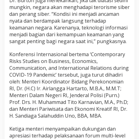
Dr. Burton juga menekankan, jika tak diatasi sedini
mungkin, negara akan menghadapi terorisme siber
dan perang siber. “Kondisi ini menjadi ancaman
nyata dan berdampak langsung terhadap
keamanan negara. Karenanya, teknologi informasi
menjadi bagian dari kemampuan keamanan yang
sangat penting bagi negara saat ini,” pungkasnya.
Konferensi Internasional bertema ‘Contemporary
Risks Studies on Business, Economics,
Communication, and International Relations during
COVID-19 Pandemic’ tersebut, juga turut dihadiri
oleh: Menteri Koordinator Bidang Perekonomian
RI, Dr. (H.C) Ir. Airlangga Hartarto, M.B.A., M.M.T;
Menteri Dalam Negeri RI, Jenderal Polisi (Purn.)
Prof. Drs. H. Muhammad Tito Karnavian, M.A., Ph.D;
dan Menteri Pariwisata dan Ekonomi Kreatif RI, Dr.
H. Sandiaga Salahuddin Uno, BBA, MBA.
Ketiga menteri menyampaikan dukungan dan
apresiasi terhadap pelaksanaan forum multi-level