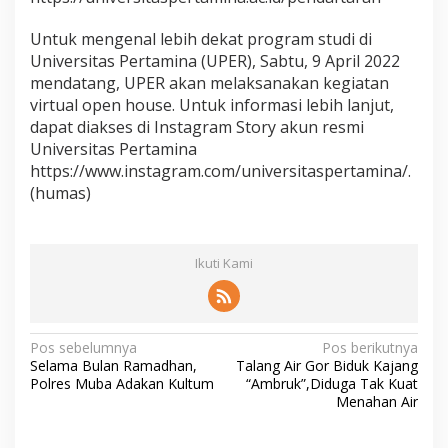
Untuk mengenal lebih dekat program studi di
Universitas Pertamina (UPER), Sabtu, 9 April 2022
mendatang, UPER akan melaksanakan kegiatan
virtual open house. Untuk informasi lebih lanjut,
dapat diakses di Instagram Story akun resmi
Universitas Pertamina
https://www.instagram.com/universitaspertamina/.
(humas)
Ikuti Kami
N
Pos sebelumnya
Pos berikutnya
Selama Bulan Ramadhan,
Talang Air Gor Biduk Kajang
a
Polres Muba Adakan Kultum
“Ambruk”,Diduga Tak Kuat
v
Menahan Air
i