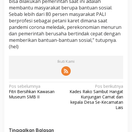
bisa dilakukan pemerintah saat ini adalah
membantu masyarakat berupa bantuan sosial.
Sebab lebih dari 80 persen masyarakat PALI
berprofesi sebagai petani karet dimana saat
pandemi corona meledak, perekonomian menurun
dan pemerintah berusaha bertindak cepat dengan
memberikan bantuan-bantuan sosial,” tutupnya.
(hel)
Ikuti Kami
N
Pos sebelumnya
Pos berikutnya
Fitri Bersihkan Kawasan
Kades Rako Sambut Hangat
a
Museum SMB II
Kunjungan Camat dan
v
kepala Desa Se-Kecamatan
Lais
i
g
a
Tinggalkan Balasan