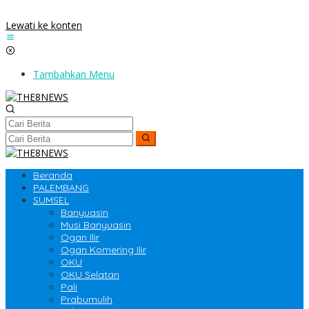
Lewati ke konten
Tambahkan Menu
Beranda
PALEMBANG
SUMSEL
Banyuasin
Musi Banyuasin
Ogan Ilir
Ogan Komering Ilir
OKU
OKU Selatan
Pali
Prabumulih