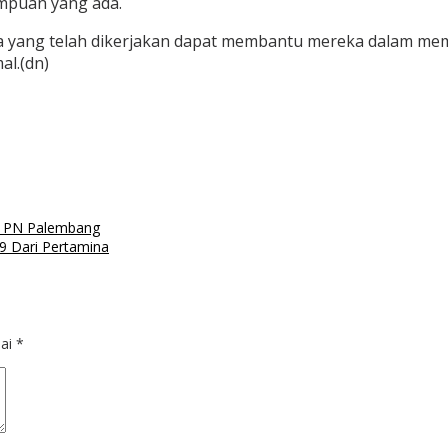
puan yang ada.
pa yang telah dikerjakan dapat membantu mereka dalam mem
al.(dn)
n PN Palembang
 Dari Pertamina
dai
*