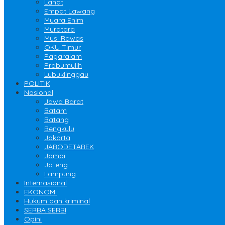
Lahat
Empat Lawang
Muara Enim
Muratara
Musi Rawas
OKU Timur
Pagaralam
Prabumulih
Lubuklinggau
POLITIK
Nasional
Jawa Barat
Batam
Batang
Bengkulu
Jakarta
JABODETABEK
Jambi
Jateng
Lampung
Internasional
EKONOMI
Hukum dan kriminal
SERBA SERBI
Opini