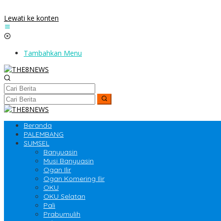
Lewati ke konten
Tambahkan Menu
Beranda
PALEMBANG
SUMSEL
Banyuasin
Musi Banyuasin
Ogan Ilir
Ogan Komering Ilir
OKU
OKU Selatan
Pali
Prabumulih