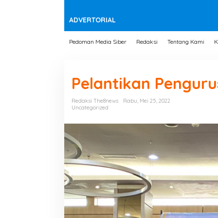
t
e
n
ADVERTORIAL
Pedoman Media Siber
Redaksi
Tentang Kami
K
Pelantikan Penguru
Redaksi The8news
Rabu, Mei 25, 2022
Uncategorized