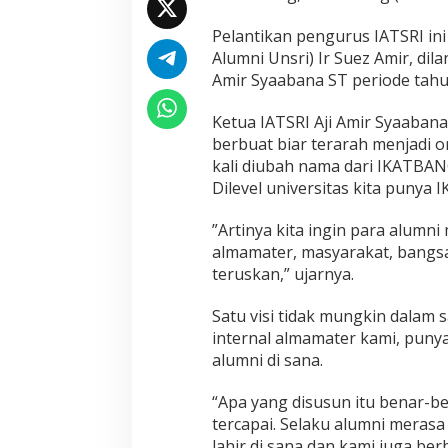
Pelantikan pengurus IATSRI ini 
Alumni Unsri) Ir Suez Amir, dil
Amir Syaabana ST periode tahu
Ketua IATSRI Aji Amir Syaaban
berbuat biar terarah menjadi o
kali diubah nama dari IKATBANG
Dilevel universitas kita punya I
”Artinya kita ingin para alumn
almamater, masyarakat, bangsa
teruskan,” ujarnya.
Satu visi tidak mungkin dalam sa
internal almamater kami, punya
alumni di sana.
“Apa yang disusun itu benar-b
tercapai. Selaku alumni merasa
lahir di sana dan kami juga ber