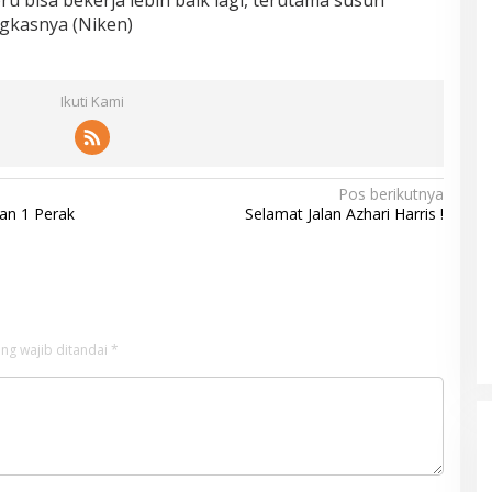
ngkasnya (Niken)
Ikuti Kami
Pos berikutnya
dan 1 Perak
Selamat Jalan Azhari Harris !
ng wajib ditandai
*