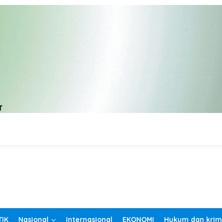
TIK
Nasional
Internasional
EKONOMI
Hukum dan krim