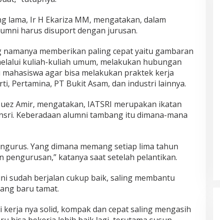
ng lama, Ir H Ekariza MM, mengatakan, dalam
lumni harus disuport dengan jurusan.
g namanya memberikan paling cepat yaitu gambaran
 melalui kuliah-kuliah umum, melakukan hubungan
 mahasiswa agar bisa melakukan praktek kerja
, Pertamina, PT Bukit Asam, dan industri lainnya.
r Suez Amir, mengatakan, IATSRI merupakan ikatan
nsri. Keberadaan alumni tambang itu dimana-mana
 pengurus. Yang dimana memang setiap lima tahun
n pengurusan,” katanya saat setelah pelantikan.
ini sudah berjalan cukup baik, saling membantu
ang baru tamat.
i kerja nya solid, kompak dan cepat saling mengasih
u bisa bekerja lebih baik lagi, terutama susun