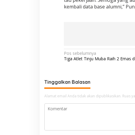
kembali data base alumni,” Pu
N
Pos sebelumnya
Tiga Atlet Tinju Muba Raih 2 Emas 
a
v
i
Tinggalkan Balasan
g
a
Alamat email Anda tidak akan dipublikasikan.
Ruas ya
s
i
p
o