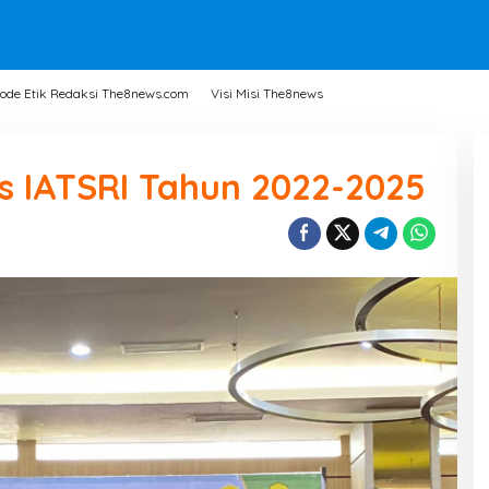
ode Etik Redaksi The8news.com
Visi Misi The8news
s IATSRI Tahun 2022-2025