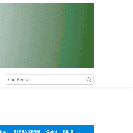
inal
SERBA SERBI
Opini
RILIS