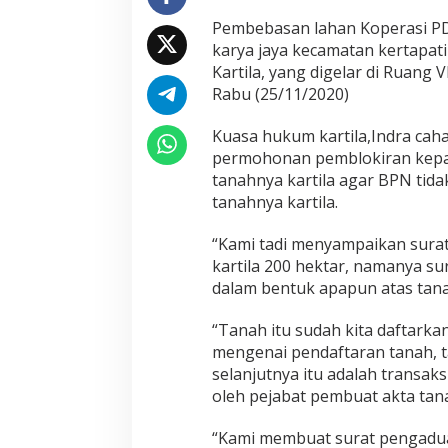
Pembebasan lahan Koperasi PDA
karya jaya kecamatan kertapat
Kartila, yang digelar di Rua
Rabu (25/11/2020)
Kuasa hukum kartila,Indra ca
permohonan pemblokiran kepa
tanahnya kartila agar BPN tid
tanahnya kartila.
“Kami tadi menyampaikan sura
kartila 200 hektar, namanya s
dalam bentuk apapun atas tanah
“Tanah itu sudah kita daftark
mengenai pendaftaran tanah, t
selanjutnya itu adalah transaks
oleh pejabat pembuat akta tan
“Kami membuat surat pengadu