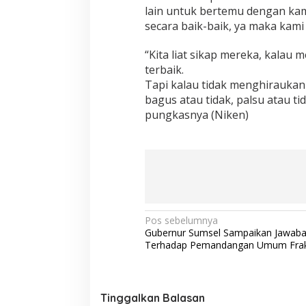
lain untuk bertemu dengan kam
secara baik-baik, ya maka kami
“Kita liat sikap mereka, kalau m
terbaik.
Tapi kalau tidak menghiraukan
bagus atau tidak, palsu atau ti
pungkasnya (Niken)
N
Pos sebelumnya
Gubernur Sumsel Sampaikan Jawab
a
Terhadap Pemandangan Umum Fraks
v
i
g
Tinggalkan Balasan