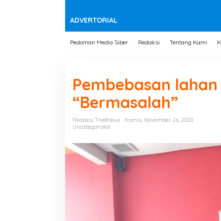
t
e
n
ADVERTORIAL
Pedoman Media Siber
Redaksi
Tentang Kami
K
Pembebasan lahan 
“Bermasalah”
Redaksi The8news
Kamis, November 26, 2020
Uncategorized