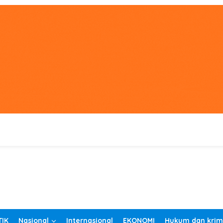
TIK
Nasional
Internasional
EKONOMI
Hukum dan krim