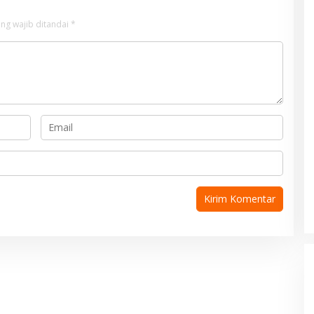
ng wajib ditandai
*