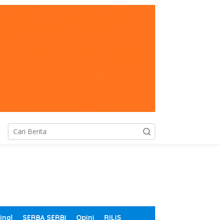
inal
SERBA SERBI
Opini
RILIS