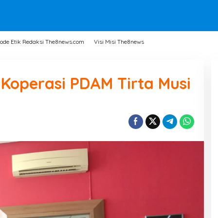
ode Etik Redaksi The8news.com
Visi Misi The8news
Koperasi PDAM Tirta Musi