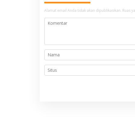
a
Alamat email Anda tidak akan dipublikasikan.
Ruas ya
s
i
p
o
s