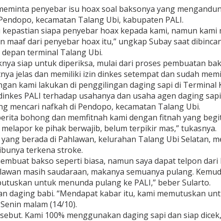
 meminta penyebar isu hoax soal baksonya yang mengandu
Pendopo, kecamatan Talang Ubi, kabupaten PALI.
u kepastian siapa penyebar hoax kepada kami, namun kami
n maaf dari penyebar hoax itu,” ungkap Subay saat dibincan
 depan terminal Talang Ubi.
ya siap untuk diperiksa, mulai dari proses pembuatan baks
atnya jelas dan memiliki izin dinkes setempat dan sudah me
ngan kami lakukan di penggilingan daging sapi di Terminal 
 dinkes PALI terhadap usahanya dan usaha agen daging sap
g mencari nafkah di Pendopo, kecamatan Talang Ubi.
erita bohong dan memfitnah kami dengan fitnah yang begitu 
melapor ke pihak berwajib, belum terpikir mas,” tukasnya.
 yang berada di Pahlawan, kelurahan Talang Ubi Selatan, 
 ibunya terkena stroke.
embuat bakso seperti biasa, namun saya dapat telpon dari 
hlawan masih saudaraan, makanya semuanya pulang. Kemudi
putuskan untuk menunda pulang ke PALI,” beber Sularto.
 daging babi. “Mendapat kabar itu, kami memutuskan untu
 Senin malam (14/10).
sebut. Kami 100% menggunakan daging sapi dan siap dicek,”