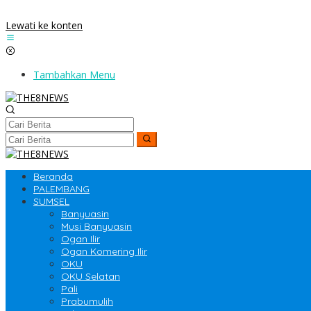
Lewati ke konten
Tambahkan Menu
Beranda
PALEMBANG
SUMSEL
Banyuasin
Musi Banyuasin
Ogan Ilir
Ogan Komering Ilir
OKU
OKU Selatan
Pali
Prabumulih