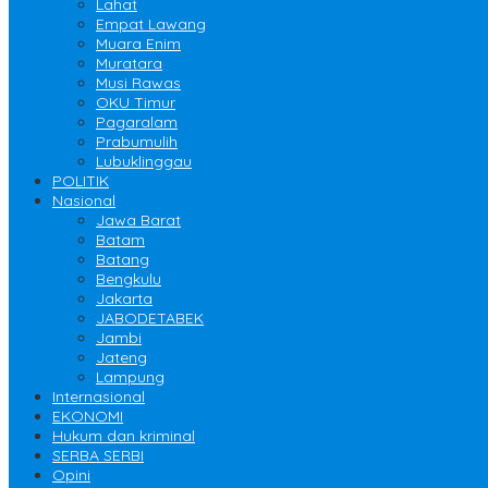
Lahat
Empat Lawang
Muara Enim
Muratara
Musi Rawas
OKU Timur
Pagaralam
Prabumulih
Lubuklinggau
POLITIK
Nasional
Jawa Barat
Batam
Batang
Bengkulu
Jakarta
JABODETABEK
Jambi
Jateng
Lampung
Internasional
EKONOMI
Hukum dan kriminal
SERBA SERBI
Opini