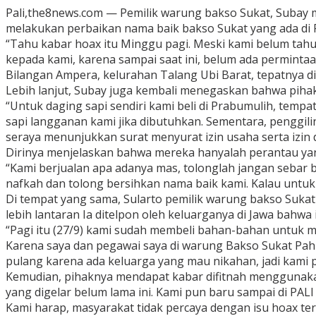
Pali,the8news.com — Pemilik warung bakso Sukat, Subay
melakukan perbaikan nama baik bakso Sukat yang ada di 
“Tahu kabar hoax itu Minggu pagi. Meski kami belum tah
kepada kami, karena sampai saat ini, belum ada permintaa
Bilangan Ampera, kelurahan Talang Ubi Barat, tepatnya di
Lebih lanjut, Subay juga kembali menegaskan bahwa pihakn
“Untuk daging sapi sendiri kami beli di Prabumulih, temp
sapi langganan kami jika dibutuhkan. Sementara, penggili
seraya menunjukkan surat menyurat izin usaha serta izin
Dirinya menjelaskan bahwa mereka hanyalah perantau yan
“Kami berjualan apa adanya mas, tolonglah jangan sebar b
nafkah dan tolong bersihkan nama baik kami. Kalau untuk 
Di tempat yang sama, Sularto pemilik warung bakso Sukat
lebih lantaran Ia ditelpon oleh keluarganya di Jawa bahwa
“Pagi itu (27/9) kami sudah membeli bahan-bahan untuk m
Karena saya dan pegawai saya di warung Bakso Sukat Pa
pulang karena ada keluarga yang mau nikahan, jadi kami 
Kemudian, pihaknya mendapat kabar difitnah menggunakan
yang digelar belum lama ini. Kami pun baru sampai di PALI
Kami harap, masyarakat tidak percaya dengan isu hoax ter