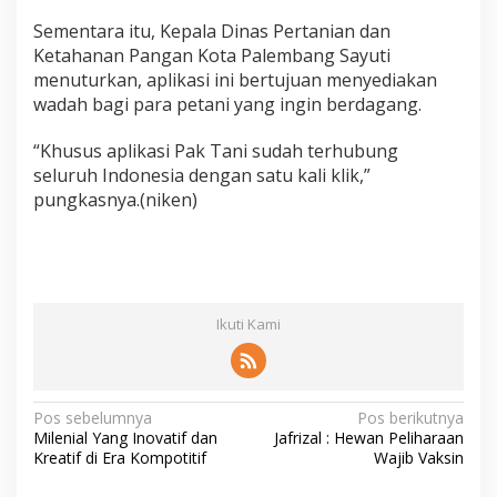
Sementara itu, Kepala Dinas Pertanian dan
Ketahanan Pangan Kota Palembang Sayuti
menuturkan, aplikasi ini bertujuan menyediakan
wadah bagi para petani yang ingin berdagang.
“Khusus aplikasi Pak Tani sudah terhubung
seluruh Indonesia dengan satu kali klik,”
pungkasnya.(niken)
Ikuti Kami
N
Pos sebelumnya
Pos berikutnya
Milenial Yang Inovatif dan
Jafrizal : Hewan Peliharaan
a
Kreatif di Era Kompotitif
Wajib Vaksin
v