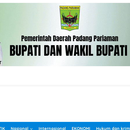
TIK
Nasional
Internasional
EKONOMI
Hukum dan krim