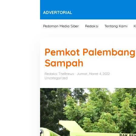
t
e
n
ADVERTORIAL
Pedoman Media Siber
Redaksi
Tentang Kami
K
Pemkot Palembang 
Sampah
Redaksi The8news
Jumat, Maret 4, 2022
Uncategorized