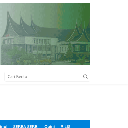
inal
SERBA SERBI
Opini
RILIS