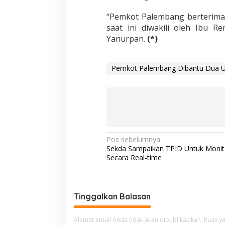
“Pemkot Palembang berterima
saat ini diwakili oleh Ibu R
Yanurpan.
(*)
Pemkot Palembang Dibantu Dua U
N
Pos sebelumnya
Sekda Sampaikan TPID Untuk Monit
a
Secara Real-time
v
i
g
Tinggalkan Balasan
a
Alamat email Anda tidak akan dipublikasikan.
Ruas ya