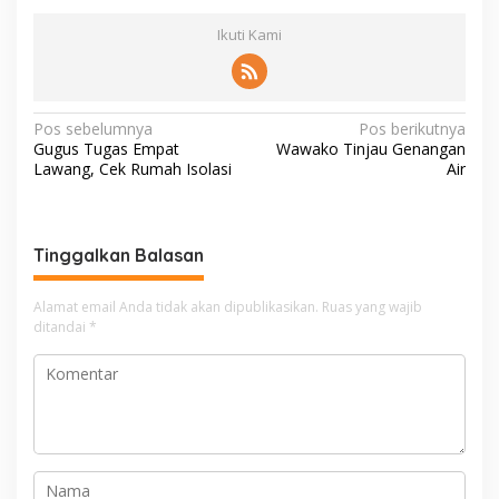
Ikuti Kami
N
Pos sebelumnya
Pos berikutnya
Gugus Tugas Empat
Wawako Tinjau Genangan
a
Lawang, Cek Rumah Isolasi
Air
v
i
g
Tinggalkan Balasan
a
Alamat email Anda tidak akan dipublikasikan.
Ruas yang wajib
s
ditandai
*
i
p
o
s