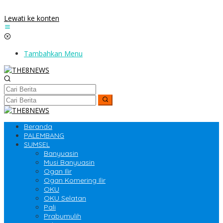
Lewati ke konten
Tambahkan Menu
Beranda
PALEMBANG
SUMSEL
Banyuasin
Musi Banyuasin
Ogan Ilir
Ogan Komering Ilir
OKU
OKU Selatan
Pali
Prabumulih