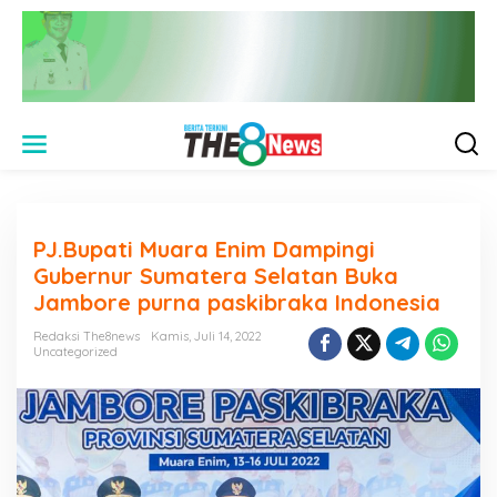
L
e
w
a
t
i
PJ.Bupati Muara Enim Dampingi
k
e
Gubernur Sumatera Selatan Buka
k
Jambore purna paskibraka Indonesia
o
n
Redaksi The8news
Kamis, Juli 14, 2022
t
Uncategorized
e
n