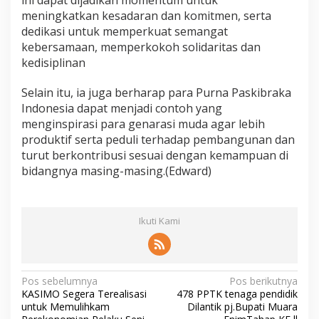
ini dapat dijadikan momentum untuk
meningkatkan kesadaran dan komitmen, serta
dedikasi untuk memperkuat semangat
kebersamaan, memperkokoh solidaritas dan
kedisiplinan
Selain itu, ia juga berharap para Purna Paskibraka
Indonesia dapat menjadi contoh yang
menginspirasi para genarasi muda agar lebih
produktif serta peduli terhadap pembangunan dan
turut berkontribusi sesuai dengan kemampuan di
bidangnya masing-masing.(Edward)
Ikuti Kami
N
Pos sebelumnya
Pos berikutnya
KASIMO Segera Terealisasi
478 PPTK tenaga pendidik
a
untuk Memulihkam
Dilantik pj.Bupati Muara