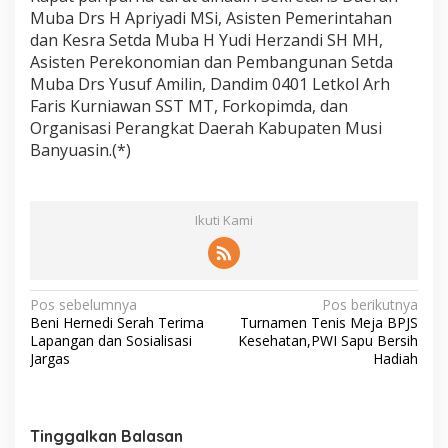
Muba Drs H Apriyadi MSi, Asisten Pemerintahan
dan Kesra Setda Muba H Yudi Herzandi SH MH,
Asisten Perekonomian dan Pembangunan Setda
Muba Drs Yusuf Amilin, Dandim 0401 Letkol Arh
Faris Kurniawan SST MT, Forkopimda, dan
Organisasi Perangkat Daerah Kabupaten Musi
Banyuasin.(*)
Ikuti Kami
N
Pos sebelumnya
Pos berikutnya
Beni Hernedi Serah Terima
Turnamen Tenis Meja BPJS
a
Lapangan dan Sosialisasi
Kesehatan,PWI Sapu Bersih
v
Jargas
Hadiah
i
g
Tinggalkan Balasan