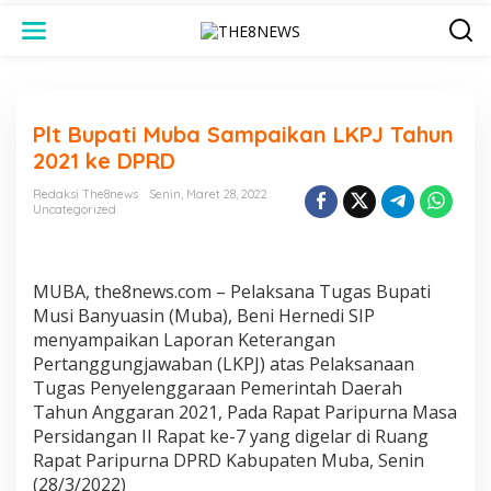
L
e
w
a
t
i
Plt Bupati Muba Sampaikan LKPJ Tahun
k
e
2021 ke DPRD
k
o
Redaksi The8news
Senin, Maret 28, 2022
n
Uncategorized
t
e
n
MUBA, the8news.com – Pelaksana Tugas Bupati
Musi Banyuasin (Muba), Beni Hernedi SIP
menyampaikan Laporan Keterangan
Pertanggungjawaban (LKPJ) atas Pelaksanaan
Tugas Penyelenggaraan Pemerintah Daerah
Tahun Anggaran 2021, Pada Rapat Paripurna Masa
Persidangan II Rapat ke-7 yang digelar di Ruang
Rapat Paripurna DPRD Kabupaten Muba, Senin
(28/3/2022)