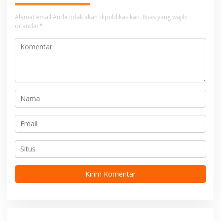
a
s
Alamat email Anda tidak akan dipublikasikan.
Ruas yang wajib
i
ditandai
*
p
o
s